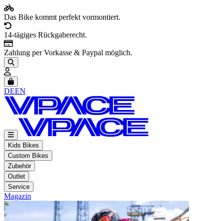
Das Bike kommt perfekt vormontiert.
14-tägiges Rückgaberecht.
Zahlung per Vorkasse & Paypal möglich.
Artikel im Warenkorb, Warenkorb anzeigen
DE
EN
Kids Bikes
Custom Bikes
Zubehör
Outlet
Service
Magazin