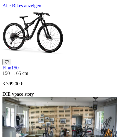
Alle Bikes anzeigen
Finn150
M
150 - 165 cm
1
3.399,00 €
1
DIE vpace story