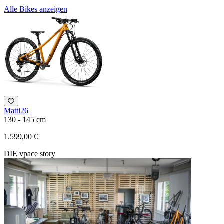
Alle Bikes anzeigen
Matti26
F
130 - 145 cm
1
1.599,00 €
3
DIE vpace story