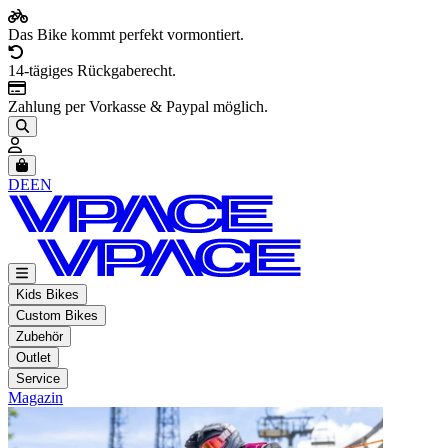
Das Bike kommt perfekt vormontiert.
14-tägiges Rückgaberecht.
Zahlung per Vorkasse & Paypal möglich.
Artikel im Warenkorb, Warenkorb anzeigen
DE
EN
Kids Bikes
Custom Bikes
Zubehör
Outlet
Service
Magazin