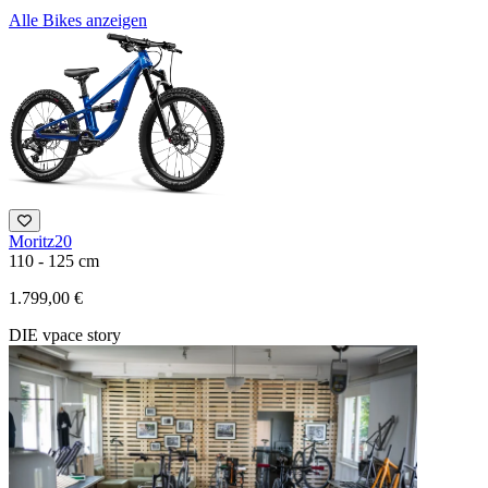
Alle Bikes anzeigen
Moritz20
110 - 125 cm
1
1.799,00 €
1
DIE vpace story