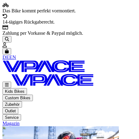
Das Bike kommt perfekt vormontiert.
14-tägiges Rückgaberecht.
Zahlung per Vorkasse & Paypal möglich.
Artikel im Warenkorb, Warenkorb anzeigen
DE
EN
Kids Bikes
Custom Bikes
Zubehör
Outlet
Service
Magazin