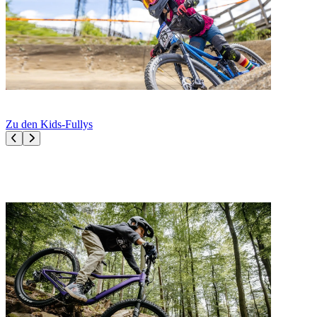
Get Down and Shred!
Entdecke die VPACE Fullys für maximale Bergab-Performance
Zu den Kids-Fullys