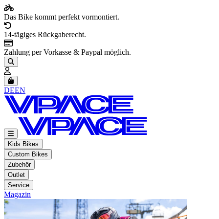
Das Bike kommt perfekt vormontiert.
14-tägiges Rückgaberecht.
Zahlung per Vorkasse & Paypal möglich.
Artikel im Warenkorb, Warenkorb anzeigen
DE
EN
Kids Bikes
Custom Bikes
Zubehör
Outlet
Service
Magazin