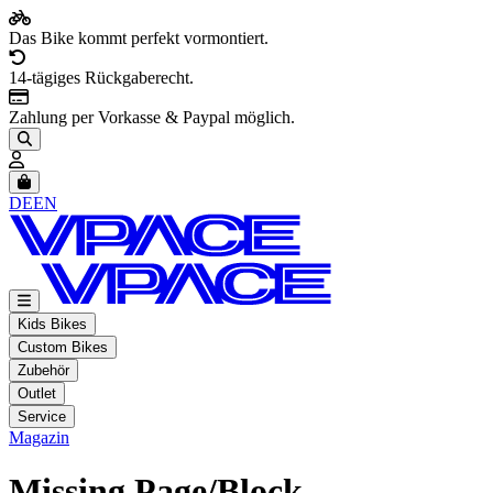
Das Bike kommt perfekt vormontiert.
14-tägiges Rückgaberecht.
Zahlung per Vorkasse & Paypal möglich.
Artikel im Warenkorb, Warenkorb anzeigen
DE
EN
Kids Bikes
Custom Bikes
Zubehör
Outlet
Service
Magazin
Missing Page/Block