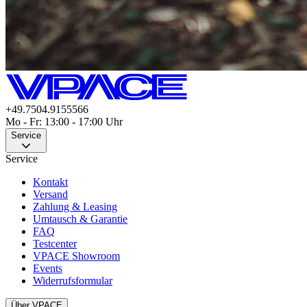
+49.7504.9155566
Mo - Fr: 13:00 - 17:00 Uhr
Service
Service
Kontakt
Versand
Zahlung & Leasing
Umtausch & Garantie
FAQ
Testcenter
VPACE Showroom
Events
Widerrufsformular
Über VPACE