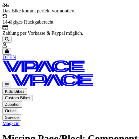
Das Bike kommt perfekt vormontiert.
14-tägiges Rückgaberecht.
Zahlung per Vorkasse & Paypal möglich.
Artikel im Warenkorb, Warenkorb anzeigen
DE
EN
Kids Bikes
Custom Bikes
Zubehör
Outlet
Service
Magazin
Missing Page/Block Component