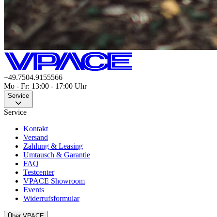
+49.7504.9155566
Mo - Fr: 13:00 - 17:00 Uhr
Service
Service
Kontakt
Versand
Zahlung & Leasing
Umtausch & Garantie
FAQ
Testcenter
VPACE Showroom
Events
Widerrufsformular
Über VPACE