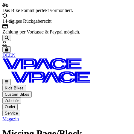
Das Bike kommt perfekt vormontiert.
14-tägiges Rückgaberecht.
Zahlung per Vorkasse & Paypal möglich.
Artikel im Warenkorb, Warenkorb anzeigen
DE
EN
Kids Bikes
Custom Bikes
Zubehör
Outlet
Service
Magazin
Missing Page/Block