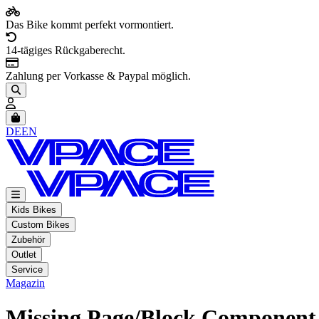
Das Bike kommt perfekt vormontiert.
14-tägiges Rückgaberecht.
Zahlung per Vorkasse & Paypal möglich.
Artikel im Warenkorb, Warenkorb anzeigen
DE
EN
Kids Bikes
Custom Bikes
Zubehör
Outlet
Service
Magazin
Missing Page/Block Component