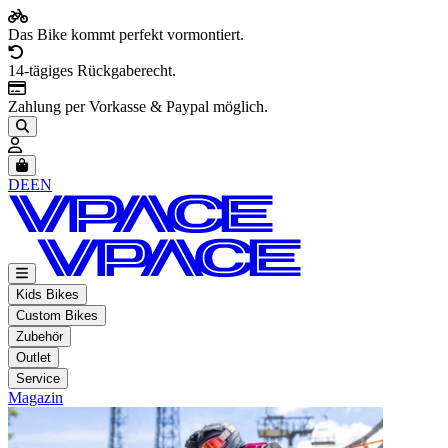
Das Bike kommt perfekt vormontiert.
14-tägiges Rückgaberecht.
Zahlung per Vorkasse & Paypal möglich.
Artikel im Warenkorb, Warenkorb anzeigen
DE
EN
Kids Bikes
Custom Bikes
Zubehör
Outlet
Service
Magazin