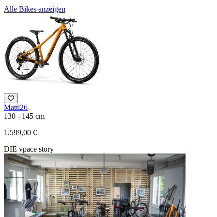
Alle Bikes anzeigen
Matti26
F
130 - 145 cm
1
1.599,00 €
3
DIE vpace story