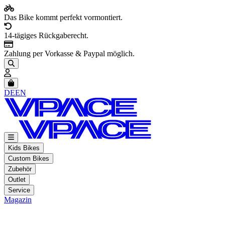
Das Bike kommt perfekt vormontiert.
14-tägiges Rückgaberecht.
Zahlung per Vorkasse & Paypal möglich.
Artikel im Warenkorb, Warenkorb anzeigen
DE
EN
Kids Bikes
Custom Bikes
Zubehör
Outlet
Service
Magazin