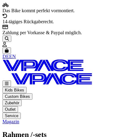
Das Bike kommt perfekt vormontiert.
14-tägiges Rückgaberecht.
Zahlung per Vorkasse & Paypal möglich.
Artikel im Warenkorb, Warenkorb anzeigen
DE
EN
Kids Bikes
Custom Bikes
Zubehör
Outlet
Service
Magazin
Rahmen /-sets