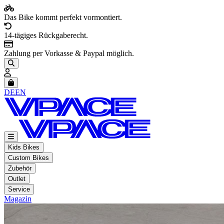
Das Bike kommt perfekt vormontiert.
14-tägiges Rückgaberecht.
Zahlung per Vorkasse & Paypal möglich.
Artikel im Warenkorb, Warenkorb anzeigen
DE
EN
Kids Bikes
Custom Bikes
Zubehör
Outlet
Service
Magazin