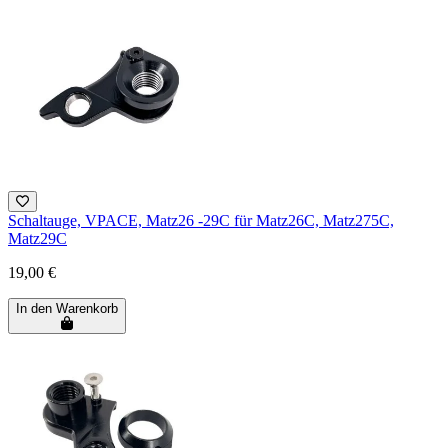
Schaltauge, VPACE, Matz26 -29C für Matz26C, Matz275C,
Matz29C
19,00 €
In den Warenkorb