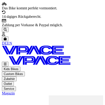
Das Bike kommt perfekt vormontiert.
14-tägiges Rückgaberecht.
Zahlung per Vorkasse & Paypal möglich.
Artikel im Warenkorb, Warenkorb anzeigen
DE
EN
Kids Bikes
Custom Bikes
Zubehör
Outlet
Service
Magazin