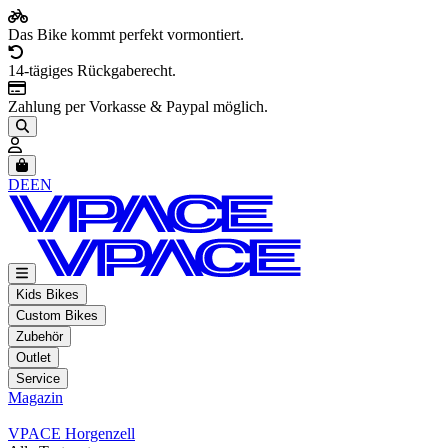
Das Bike kommt perfekt vormontiert.
14-tägiges Rückgaberecht.
Zahlung per Vorkasse & Paypal möglich.
Artikel im Warenkorb, Warenkorb anzeigen
DE
EN
Kids Bikes
Custom Bikes
Zubehör
Outlet
Service
Magazin
VPACE Horgenzell