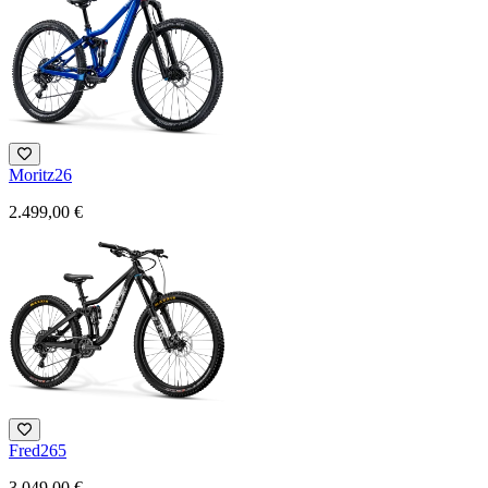
Moritz26
2.499,00 €
Fred265
3.049,00 €