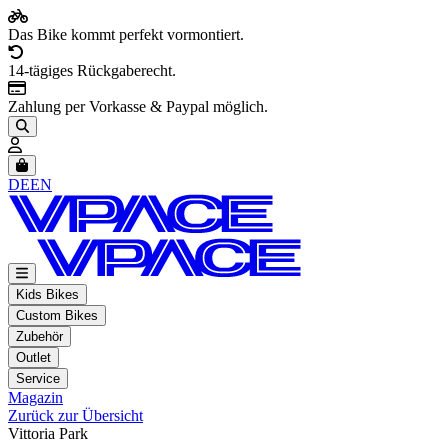
Das Bike kommt perfekt vormontiert.
14-tägiges Rückgaberecht.
Zahlung per Vorkasse & Paypal möglich.
Artikel im Warenkorb, Warenkorb anzeigen
DE
EN
Kids Bikes
Custom Bikes
Zubehör
Outlet
Service
Magazin
Zurück zur Übersicht
Vittoria Park