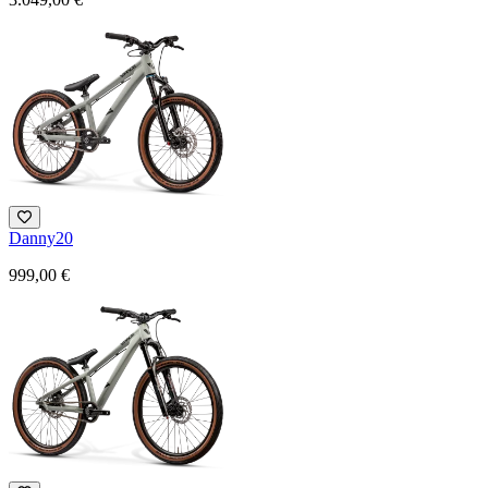
Danny20
999,00 €