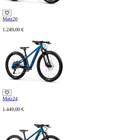
Matz20
1.249,00 €
Matz24
1.449,00 €