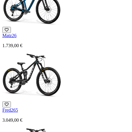
Matz26
1.739,00 €
Fred265
3.049,00 €