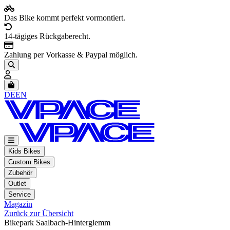
Das Bike kommt perfekt vormontiert.
14-tägiges Rückgaberecht.
Zahlung per Vorkasse & Paypal möglich.
Artikel im Warenkorb, Warenkorb anzeigen
DE
EN
Kids Bikes
Custom Bikes
Zubehör
Outlet
Service
Magazin
Zurück zur Übersicht
Bikepark Saalbach-Hinterglemm