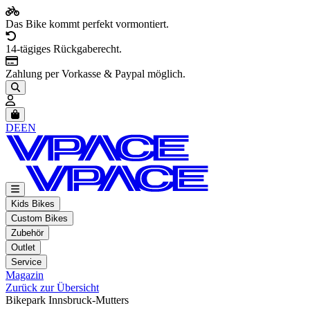
Das Bike kommt perfekt vormontiert.
14-tägiges Rückgaberecht.
Zahlung per Vorkasse & Paypal möglich.
Artikel im Warenkorb, Warenkorb anzeigen
DE
EN
Kids Bikes
Custom Bikes
Zubehör
Outlet
Service
Magazin
Zurück zur Übersicht
Bikepark Innsbruck-Mutters