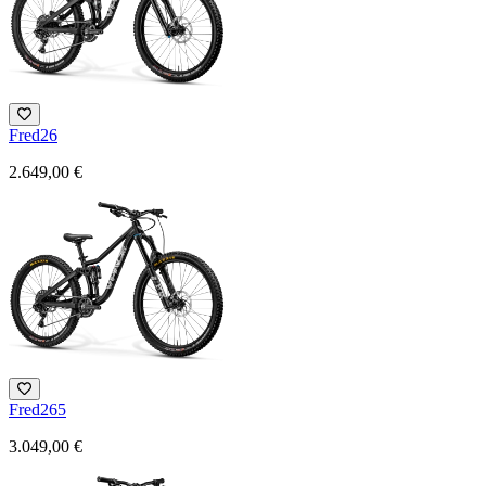
Fred26
2.649,00 €
Fred265
3.049,00 €