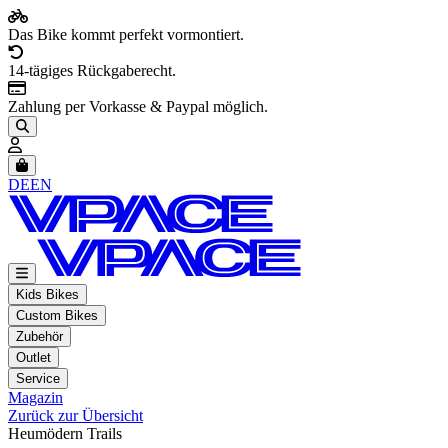
Das Bike kommt perfekt vormontiert.
14-tägiges Rückgaberecht.
Zahlung per Vorkasse & Paypal möglich.
Artikel im Warenkorb, Warenkorb anzeigen
DE
EN
Kids Bikes
Custom Bikes
Zubehör
Outlet
Service
Magazin
Zurück zur Übersicht
Heumödern Trails