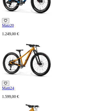
Matz20
1.249,00 €
Matti24
1.599,00 €