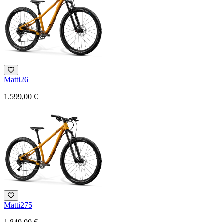
Matti26
1.599,00 €
Matti275
1.849,00 €