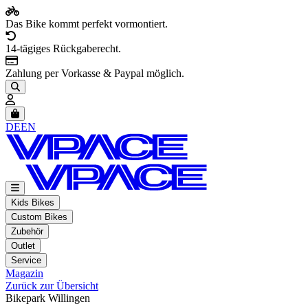
Das Bike kommt perfekt vormontiert.
14-tägiges Rückgaberecht.
Zahlung per Vorkasse & Paypal möglich.
Artikel im Warenkorb, Warenkorb anzeigen
DE
EN
Kids Bikes
Custom Bikes
Zubehör
Outlet
Service
Magazin
Zurück zur Übersicht
Bikepark Willingen