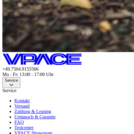
+49.7504.9155566
Mo - Fr: 13:00 - 17:00 Uhr
Service
Service
Kontakt
Versand
Zahlung & Leasing
Umtausch & Garantie
FAQ
Testcenter
VPACE Showroom