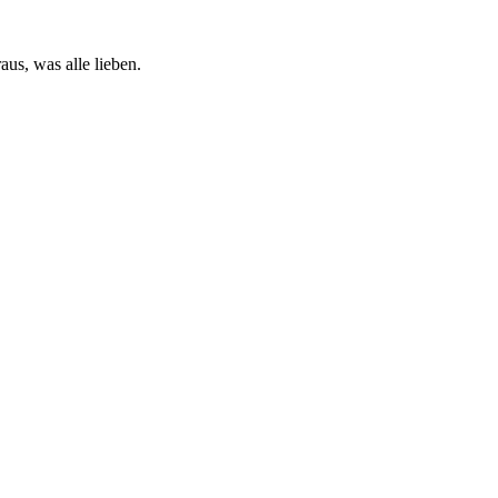
us, was alle lieben.
1
2