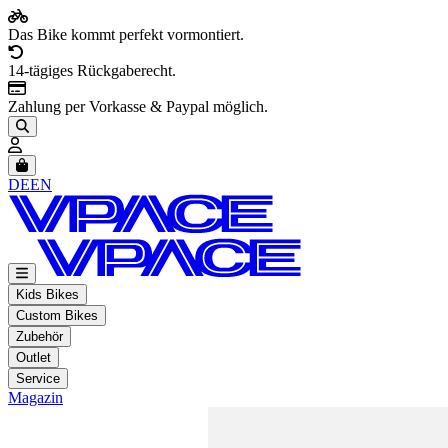
Das Bike kommt perfekt vormontiert.
14-tägiges Rückgaberecht.
Zahlung per Vorkasse & Paypal möglich.
Artikel im Warenkorb, Warenkorb anzeigen
DE
EN
Kids Bikes
Custom Bikes
Zubehör
Outlet
Service
Magazin