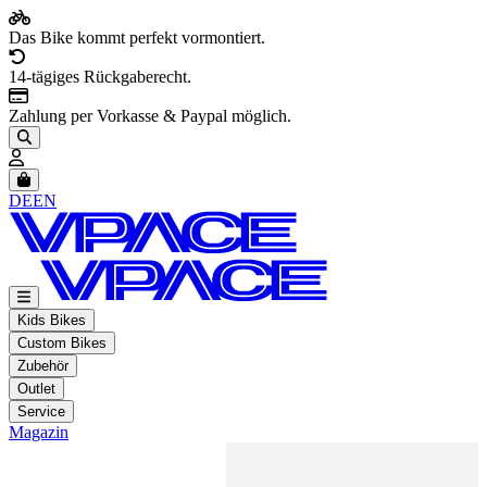
Das Bike kommt perfekt vormontiert.
14-tägiges Rückgaberecht.
Zahlung per Vorkasse & Paypal möglich.
Artikel im Warenkorb, Warenkorb anzeigen
DE
EN
Kids Bikes
Custom Bikes
Zubehör
Outlet
Service
Magazin