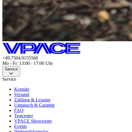
+49.7504.9155566
Mo - Fr: 13:00 - 17:00 Uhr
Service
Service
Kontakt
Versand
Zahlung & Leasing
Umtausch & Garantie
FAQ
Testcenter
VPACE Showroom
Events
Widerrufsformular