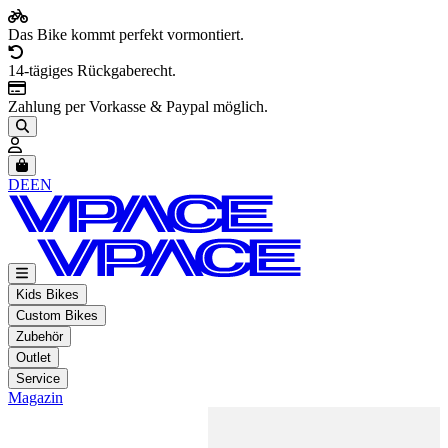
Das Bike kommt perfekt vormontiert.
14-tägiges Rückgaberecht.
Zahlung per Vorkasse & Paypal möglich.
Artikel im Warenkorb, Warenkorb anzeigen
DE
EN
Kids Bikes
Custom Bikes
Zubehör
Outlet
Service
Magazin