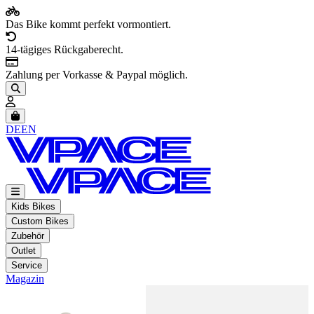
Das Bike kommt perfekt vormontiert.
14-tägiges Rückgaberecht.
Zahlung per Vorkasse & Paypal möglich.
Artikel im Warenkorb, Warenkorb anzeigen
DE
EN
Kids Bikes
Custom Bikes
Zubehör
Outlet
Service
Magazin