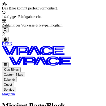
Das Bike kommt perfekt vormontiert.
14-tägiges Rückgaberecht.
Zahlung per Vorkasse & Paypal möglich.
Artikel im Warenkorb, Warenkorb anzeigen
DE
EN
Kids Bikes
Custom Bikes
Zubehör
Outlet
Service
Magazin
Missing Page/Block