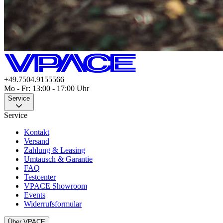
+49.7504.9155566
Mo - Fr: 13:00 - 17:00 Uhr
Service
Service
Kontakt
Versand
Zahlung & Leasing
Umtausch & Garantie
FAQ
Testcenter
VPACE Showroom
Events
Widerrufsformular
Über VPACE