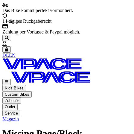
Das Bike kommt perfekt vormontiert.
14-tägiges Rückgaberecht.
Zahlung per Vorkasse & Paypal möglich.
Artikel im Warenkorb, Warenkorb anzeigen
DE
EN
Kids Bikes
Custom Bikes
Zubehör
Outlet
Service
Magazin
Missing Page/Block