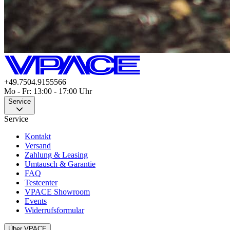
+49.7504.9155566
Mo - Fr: 13:00 - 17:00 Uhr
Service
Service
Kontakt
Versand
Zahlung & Leasing
Umtausch & Garantie
FAQ
Testcenter
VPACE Showroom
Events
Widerrufsformular
Über VPACE