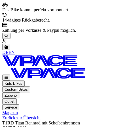
Das Bike kommt perfekt vormontiert.
14-tägiges Rückgaberecht.
Zahlung per Vorkasse & Paypal möglich.
Artikel im Warenkorb, Warenkorb anzeigen
DE
EN
Kids Bikes
Custom Bikes
Zubehör
Outlet
Service
Magazin
Zurück zur Übersicht
T1RD Titan Rennrad mit Scheibenbremsen