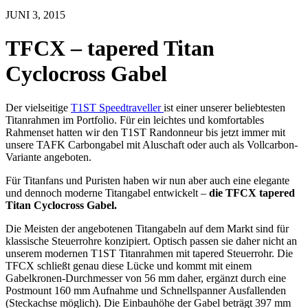
JUNI 3, 2015
TFCX – tapered Titan
Cyclocross Gabel
Der vielseitige
T1ST Speedtraveller
ist einer unserer beliebtesten
Titanrahmen im Portfolio. Für ein leichtes und komfortables
Rahmenset hatten wir den T1ST Randonneur bis jetzt immer mit
unsere TAFK Carbongabel mit Aluschaft oder auch als Vollcarbon-
Variante angeboten.
Für Titanfans und Puristen haben wir nun aber auch eine elegante
und dennoch moderne Titangabel entwickelt –
die TFCX tapered
Titan Cyclocross Gabel.
Die Meisten der angebotenen Titangabeln auf dem Markt sind für
klassische Steuerrohre konzipiert. Optisch passen sie daher nicht an
unserem modernen T1ST Titanrahmen mit tapered Steuerrohr. Die
TFCX schließt genau diese Lücke und kommt mit einem
Gabelkronen-Durchmesser von 56 mm daher, ergänzt durch eine
Postmount 160 mm Aufnahme und Schnellspanner Ausfallenden
(Steckachse möglich). Die Einbauhöhe der Gabel beträgt 397 mm