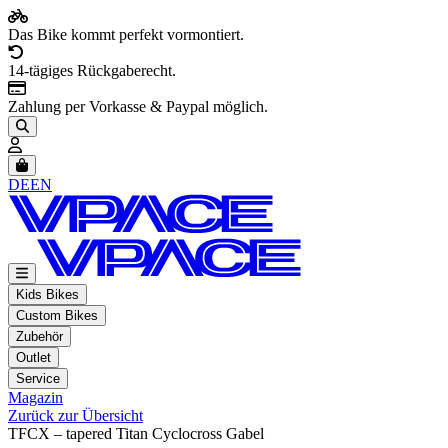
Das Bike kommt perfekt vormontiert.
14-tägiges Rückgaberecht.
Zahlung per Vorkasse & Paypal möglich.
Artikel im Warenkorb, Warenkorb anzeigen
DE
EN
Kids Bikes
Custom Bikes
Zubehör
Outlet
Service
Magazin
Zurück zur Übersicht
TFCX – tapered Titan Cyclocross Gabel