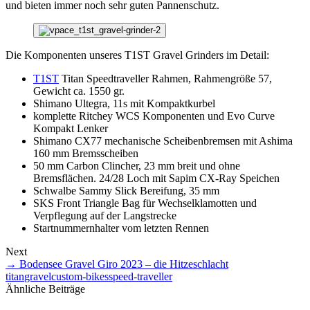
und bieten immer noch sehr guten Pannenschutz.
Die Komponenten unseres T1ST Gravel Grinders im Detail:
T1ST
Titan Speedtraveller Rahmen, Rahmengröße 57,
Gewicht ca. 1550 gr.
Shimano Ultegra, 11s mit Kompaktkurbel
komplette Ritchey WCS Komponenten und Evo Curve
Kompakt Lenker
Shimano CX77 mechanische Scheibenbremsen mit Ashima
160 mm Bremsscheiben
50 mm Carbon Clincher, 23 mm breit und ohne
Bremsflächen. 24/28 Loch mit Sapim CX-Ray Speichen
Schwalbe Sammy Slick Bereifung, 35 mm
SKS Front Triangle Bag für Wechselklamotten und
Verpflegung auf der Langstrecke
Startnummernhalter vom letzten Rennen
Next
→
Bodensee Gravel Giro 2023 – die Hitzeschlacht
titan
gravel
custom-bikes
speed-traveller
Ähnliche Beiträge