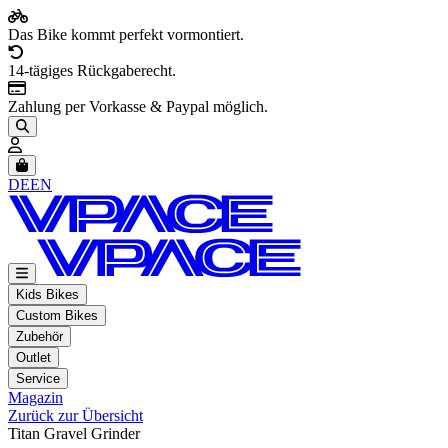
Das Bike kommt perfekt vormontiert.
14-tägiges Rückgaberecht.
Zahlung per Vorkasse & Paypal möglich.
Artikel im Warenkorb, Warenkorb anzeigen
DE
EN
Kids Bikes
Custom Bikes
Zubehör
Outlet
Service
Magazin
Zurück zur Übersicht
Titan Gravel Grinder