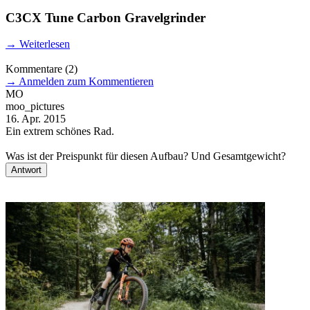
C3CX Tune Carbon Gravelgrinder
→
Weiterlesen
Kommentare
(2)
→
Anmelden zum Kommentieren
MO
moo_pictures
N
16. Apr. 2015
2
Ein extrem schönes Rad.
H
m
Was ist der Preispunkt für diesen Aufbau? Und Gesamtgewicht?
V
Antwort
N