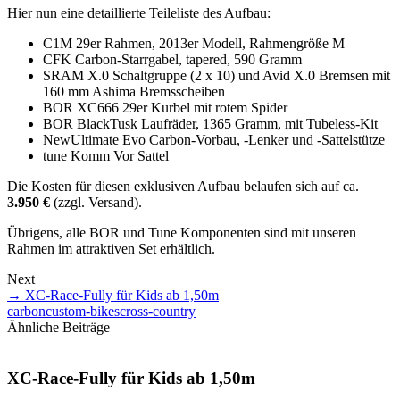
Hier nun eine detaillierte Teileliste des Aufbau:
C1M 29er Rahmen, 2013er Modell, Rahmengröße M
CFK Carbon-Starrgabel, tapered, 590 Gramm
SRAM X.0 Schaltgruppe (2 x 10) und Avid X.0 Bremsen mit
160 mm Ashima Bremsscheiben
BOR XC666 29er Kurbel mit rotem Spider
BOR BlackTusk Laufräder, 1365 Gramm, mit Tubeless-Kit
NewUltimate Evo Carbon-Vorbau, -Lenker und -Sattelstütze
tune Komm Vor Sattel
Die Kosten für diesen exklusiven Aufbau belaufen sich auf ca.
3.950 €
(zzgl. Versand).
Übrigens, alle BOR und Tune Komponenten sind mit unseren
Rahmen im attraktiven Set erhältlich.
Next
→
XC-Race-Fully für Kids ab 1,50m
carbon
custom-bikes
cross-country
Ähnliche Beiträge
XC-Race-Fully für Kids ab 1,50m