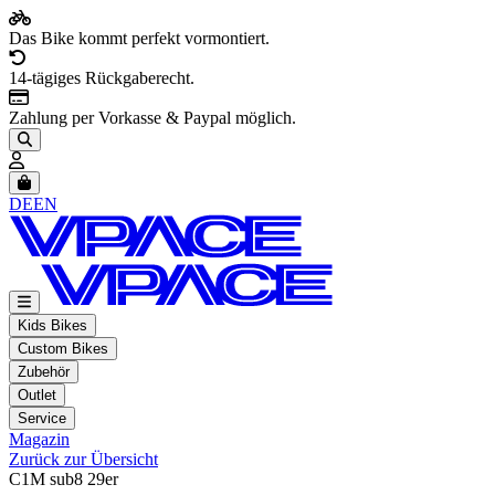
Das Bike kommt perfekt vormontiert.
14-tägiges Rückgaberecht.
Zahlung per Vorkasse & Paypal möglich.
Artikel im Warenkorb, Warenkorb anzeigen
DE
EN
Kids Bikes
Custom Bikes
Zubehör
Outlet
Service
Magazin
Zurück zur Übersicht
C1M sub8 29er