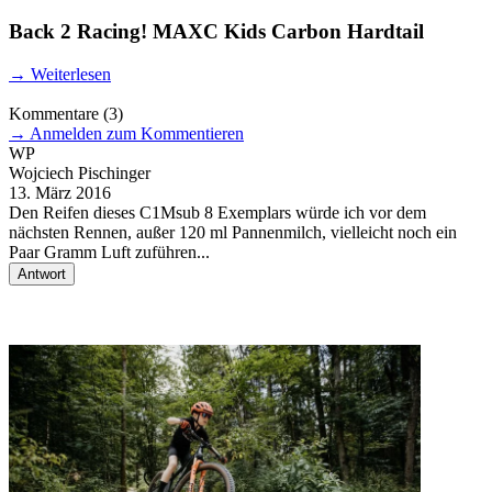
Back 2 Racing! MAXC Kids Carbon Hardtail
→
Weiterlesen
Kommentare
(3)
→
Anmelden zum Kommentieren
WP
Wojciech Pischinger
W
13. März 2016
1
Den Reifen dieses C1Msub 8 Exemplars würde ich vor dem
.
nächsten Rennen, außer 120 ml Pannenmilch, vielleicht noch ein
B
Paar Gramm Luft zuführen...
,
Antwort