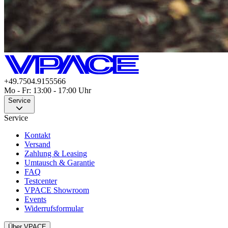
+49.7504.9155566
Mo - Fr: 13:00 - 17:00 Uhr
Service
Service
Kontakt
Versand
Zahlung & Leasing
Umtausch & Garantie
FAQ
Testcenter
VPACE Showroom
Events
Widerrufsformular
Über VPACE