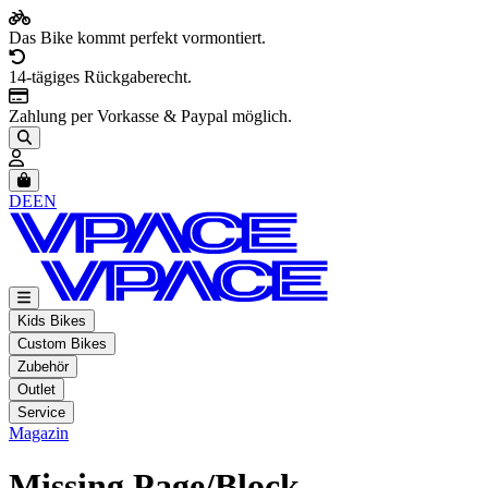
Das Bike kommt perfekt vormontiert.
14-tägiges Rückgaberecht.
Zahlung per Vorkasse & Paypal möglich.
Artikel im Warenkorb, Warenkorb anzeigen
DE
EN
Kids Bikes
Custom Bikes
Zubehör
Outlet
Service
Magazin
Missing Page/Block