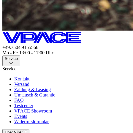
+49.7504.9155566
Mo - Fr: 13:00 - 17:00 Uhr
Service
Service
Kontakt
Versand
Zahlung & Leasing
Umtausch & Garantie
FAQ
Testcenter
VPACE Showroom
Events
Widerrufsformular
Über VPACE