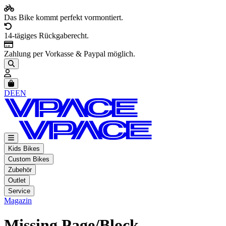
Das Bike kommt perfekt vormontiert.
14-tägiges Rückgaberecht.
Zahlung per Vorkasse & Paypal möglich.
Artikel im Warenkorb, Warenkorb anzeigen
DE
EN
Kids Bikes
Custom Bikes
Zubehör
Outlet
Service
Magazin
Missing Page/Block