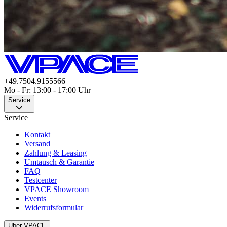
+49.7504.9155566
Mo - Fr: 13:00 - 17:00 Uhr
Service
Service
Kontakt
Versand
Zahlung & Leasing
Umtausch & Garantie
FAQ
Testcenter
VPACE Showroom
Events
Widerrufsformular
Über VPACE