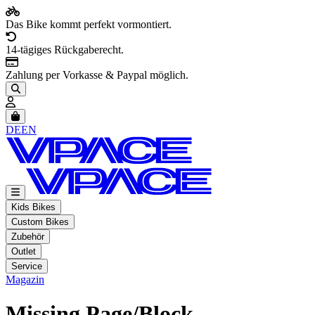
Das Bike kommt perfekt vormontiert.
14-tägiges Rückgaberecht.
Zahlung per Vorkasse & Paypal möglich.
Artikel im Warenkorb, Warenkorb anzeigen
DE
EN
Kids Bikes
Custom Bikes
Zubehör
Outlet
Service
Magazin
Missing Page/Block