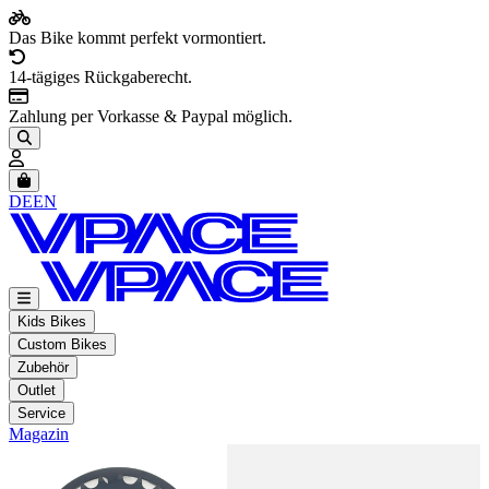
Das Bike kommt perfekt vormontiert.
14-tägiges Rückgaberecht.
Zahlung per Vorkasse & Paypal möglich.
Artikel im Warenkorb, Warenkorb anzeigen
DE
EN
Kids Bikes
Custom Bikes
Zubehör
Outlet
Service
Magazin