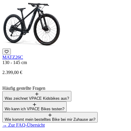
MATZ26C
M
130 - 145 cm
1
2.399,00 €
2
Häufig gestellte Fragen
Was zeichnet VPACE Kidsbikes aus?
Wo kann ich VPACE Bikes testen?
Wie kommt mein bestelltes Bike bei mir Zuhause an?
→
Zur FAQ-Übersicht