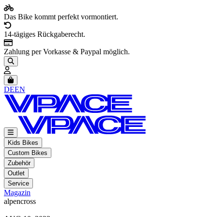
Das Bike kommt perfekt vormontiert.
14-tägiges Rückgaberecht.
Zahlung per Vorkasse & Paypal möglich.
Artikel im Warenkorb, Warenkorb anzeigen
DE
EN
Kids Bikes
Custom Bikes
Zubehör
Outlet
Service
Magazin
alpencross