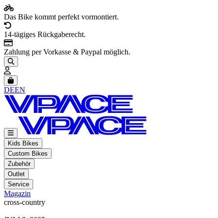
Das Bike kommt perfekt vormontiert.
14-tägiges Rückgaberecht.
Zahlung per Vorkasse & Paypal möglich.
Artikel im Warenkorb, Warenkorb anzeigen
DE
EN
Kids Bikes
Custom Bikes
Zubehör
Outlet
Service
Magazin
cross-country