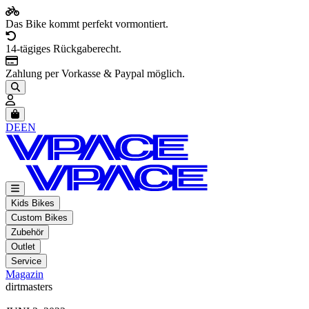
Das Bike kommt perfekt vormontiert.
14-tägiges Rückgaberecht.
Zahlung per Vorkasse & Paypal möglich.
Artikel im Warenkorb, Warenkorb anzeigen
DE
EN
Kids Bikes
Custom Bikes
Zubehör
Outlet
Service
Magazin
dirtmasters