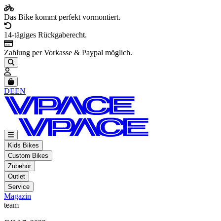
Das Bike kommt perfekt vormontiert.
14-tägiges Rückgaberecht.
Zahlung per Vorkasse & Paypal möglich.
Artikel im Warenkorb, Warenkorb anzeigen
DE
EN
Kids Bikes
Custom Bikes
Zubehör
Outlet
Service
Magazin
team