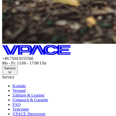
+49.7504.9155566
Mo - Fr: 13:00 - 17:00 Uhr
Service
Service
Kontakt
Versand
Zahlung & Leasing
Umtausch & Garantie
FAQ
Testcenter
VPACE Showroom