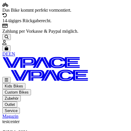
Das Bike kommt perfekt vormontiert.
14-tägiges Rückgaberecht.
Zahlung per Vorkasse & Paypal möglich.
Artikel im Warenkorb, Warenkorb anzeigen
DE
EN
Kids Bikes
Custom Bikes
Zubehör
Outlet
Service
Magazin
testcenter