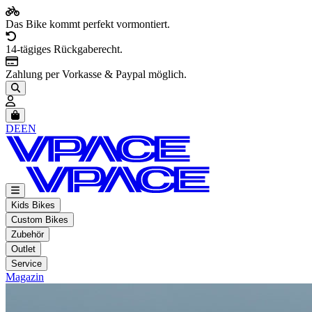
Das Bike kommt perfekt vormontiert.
14-tägiges Rückgaberecht.
Zahlung per Vorkasse & Paypal möglich.
Artikel im Warenkorb, Warenkorb anzeigen
DE
EN
Kids Bikes
Custom Bikes
Zubehör
Outlet
Service
Magazin