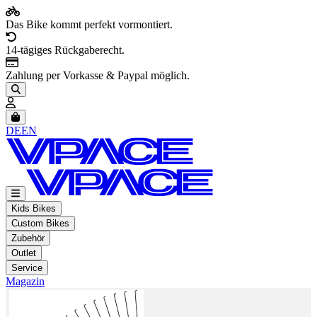
Das Bike kommt perfekt vormontiert.
14-tägiges Rückgaberecht.
Zahlung per Vorkasse & Paypal möglich.
Artikel im Warenkorb, Warenkorb anzeigen
DE
EN
Kids Bikes
Custom Bikes
Zubehör
Outlet
Service
Magazin