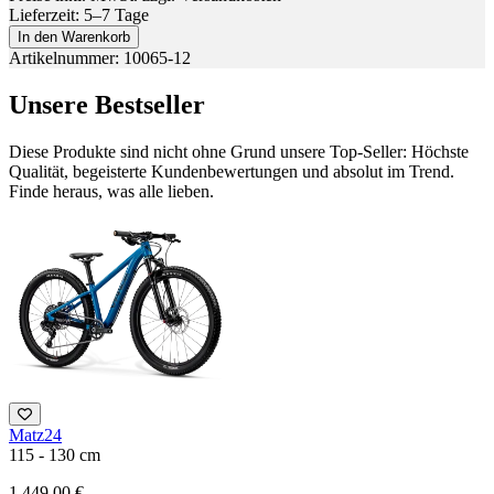
Lieferzeit: 5–7 Tage
In den Warenkorb
Artikelnummer: 10065-12
Unsere Bestseller
Diese Produkte sind nicht ohne Grund unsere Top-Seller: Höchste
Qualität, begeisterte Kundenbewertungen und absolut im Trend.
Finde heraus, was alle lieben.
Matz24
1
115 - 130 cm
2
1.449,00 €