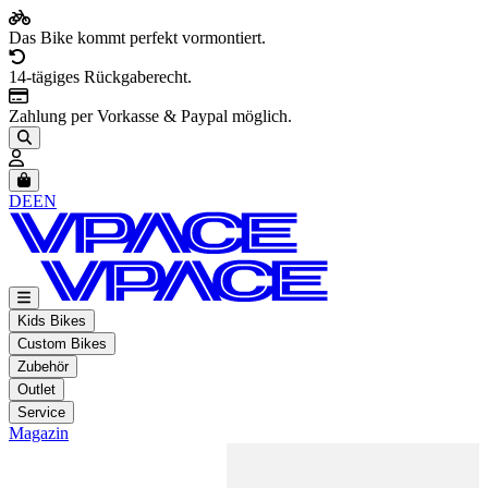
Das Bike kommt perfekt vormontiert.
14-tägiges Rückgaberecht.
Zahlung per Vorkasse & Paypal möglich.
Artikel im Warenkorb, Warenkorb anzeigen
DE
EN
Kids Bikes
Custom Bikes
Zubehör
Outlet
Service
Magazin