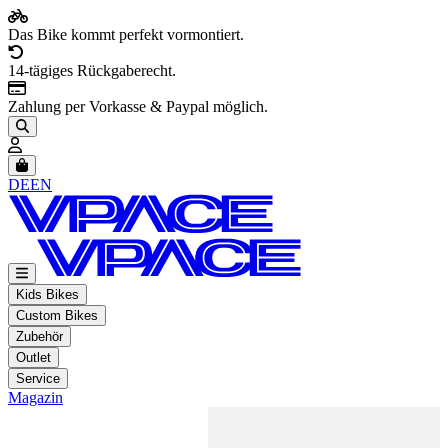
Das Bike kommt perfekt vormontiert.
14-tägiges Rückgaberecht.
Zahlung per Vorkasse & Paypal möglich.
Artikel im Warenkorb, Warenkorb anzeigen
DE
EN
Kids Bikes
Custom Bikes
Zubehör
Outlet
Service
Magazin