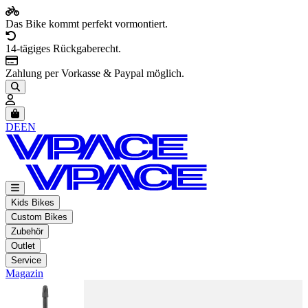
Das Bike kommt perfekt vormontiert.
14-tägiges Rückgaberecht.
Zahlung per Vorkasse & Paypal möglich.
Artikel im Warenkorb, Warenkorb anzeigen
DE
EN
Kids Bikes
Custom Bikes
Zubehör
Outlet
Service
Magazin