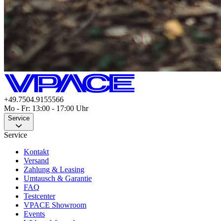
+49.7504.9155566
Mo - Fr: 13:00 - 17:00 Uhr
Service
Service
Kontakt
Versand
Zahlung & Leasing
Umtausch & Garantie
FAQ
Testcenter
VPACE Showroom
Events