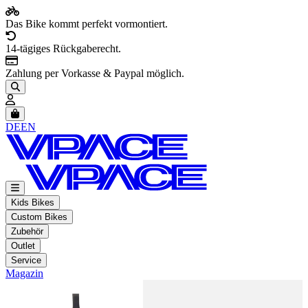
Das Bike kommt perfekt vormontiert.
14-tägiges Rückgaberecht.
Zahlung per Vorkasse & Paypal möglich.
Artikel im Warenkorb, Warenkorb anzeigen
DE
EN
Kids Bikes
Custom Bikes
Zubehör
Outlet
Service
Magazin