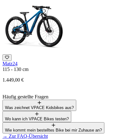
Matz24
1
115 - 130 cm
2
1.449,00 €
Häufig gestellte Fragen
Was zeichnet VPACE Kidsbikes aus?
Wo kann ich VPACE Bikes testen?
Wie kommt mein bestelltes Bike bei mir Zuhause an?
→
Zur FAQ-Übersicht