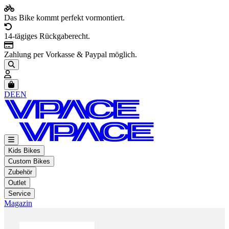
Das Bike kommt perfekt vormontiert.
14-tägiges Rückgaberecht.
Zahlung per Vorkasse & Paypal möglich.
Artikel im Warenkorb, Warenkorb anzeigen
DE
EN
Kids Bikes
Custom Bikes
Zubehör
Outlet
Service
Magazin