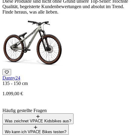
Diese Produkte sind nicht ohne Grund unsere Top-Seller: Höchste
Qualität, begeisterte Kundenbewertungen und absolut im Trend.
Finde heraus, was alle lieben.
Danny24
F
135 - 150 cm
1
1.099,00 €
3
Häufig gestellte Fragen
Was zeichnet VPACE Kidsbikes aus?
Wo kann ich VPACE Bikes testen?