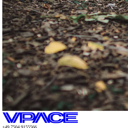
+49.7504.9155566