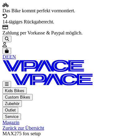
Das Bike kommt perfekt vormontiert.
14-tägiges Rückgaberecht.
Zahlung per Vorkasse & Paypal möglich.
Artikel im Warenkorb, Warenkorb anzeigen
DE
EN
Kids Bikes
Custom Bikes
Zubehör
Outlet
Service
Magazin
Zurück zur Übersicht
MAX275 fox setup