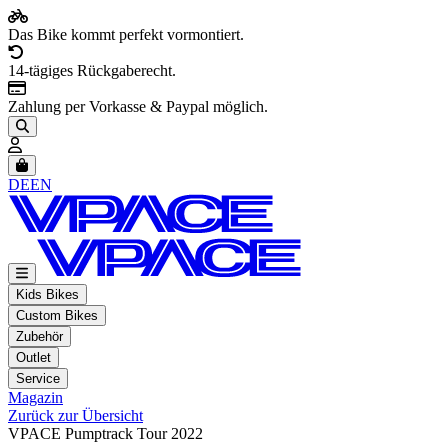
Das Bike kommt perfekt vormontiert.
14-tägiges Rückgaberecht.
Zahlung per Vorkasse & Paypal möglich.
Artikel im Warenkorb, Warenkorb anzeigen
DE
EN
Kids Bikes
Custom Bikes
Zubehör
Outlet
Service
Magazin
Zurück zur Übersicht
VPACE Pumptrack Tour 2022