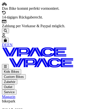
Das Bike kommt perfekt vormontiert.
14-tägiges Rückgaberecht.
Zahlung per Vorkasse & Paypal möglich.
Artikel im Warenkorb, Warenkorb anzeigen
DE
EN
Kids Bikes
Custom Bikes
Zubehör
Outlet
Service
Magazin
bikepark