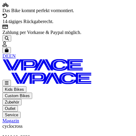
Das Bike kommt perfekt vormontiert.
14-tägiges Rückgaberecht.
Zahlung per Vorkasse & Paypal möglich.
Artikel im Warenkorb, Warenkorb anzeigen
DE
EN
Kids Bikes
Custom Bikes
Zubehör
Outlet
Service
Magazin
cyclocross